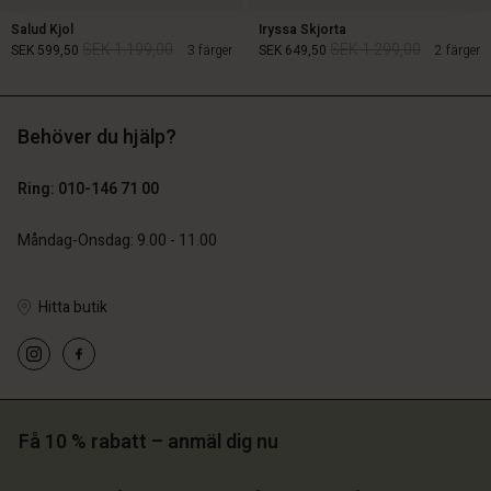
Salud Kjol
Iryssa Skjorta
SEK 1.199,00
SEK 1.299,00
SEK 599,50
3 färger
SEK 649,50
2 färger
Behöver du hjälp?
SEK 1.199,00
SEK 1.299,00
SEK 599,50
SEK 649,50
Ring: 010-146 71 00
Måndag-Onsdag: 9.00 - 11.00
Hitta butik
 konto
 konto
 konto
 konto
 konto
Få 10 % rabatt – anmäl dig nu
a butik
a butik
a butik
a butik
a butik
ige | Välj land
ige | Välj land