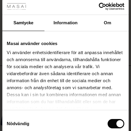
Snygg och praktisk
Rea
Så nöjd med väskan
ale)
Birgitta W.
Samtycke
Information
Om
Sale)
gar
SKRIV ETT OMDÖME
VISA ALLA OMDÖMEN
Masai använder cookies
(Sale)
Vi använder enhetsidentifierare för att anpassa innehållet
he First Layers
och annonserna till användarna, tillhandahålla funktioner
ar (Sale)
på Rea
de set
för sociala medier och analysera vår trafik. Vi
rney Begins – Pre-Autumn 2026
Toppsäljande
vidarebefordrar även sådana identifierare och annan
ale)
å Rea
s
linne
ai
var
information från din enhet till de sociala medier och
with Ease - Summer 2026
annons- och analysföretag som vi samarbetar med.
(Sale)
på Rea
r
 – Tidlösa plagg för din garderob
guide
50%
Dessa kan i sin tur kombinera informationen med annan
 Summer - Summer 2026
 (Sale)
å Rea
ories
 FSC®
information som du har tillhandahållit eller som de har
l Ease - Spring 2026
samlat in när du har använt deras tjänster.
Sale)
 på Rea
assformer
erial
Samtyckesval
nfolding – Spring 2026
Nödvändig
Sale)
e på Rea
s
erantörer