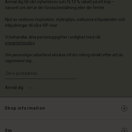
Anmäl dig till vårt nyhetsbrev och få 10 % rabatt på ett köp –
ige | Välj land
ige | Välj land
oavsett om det är din första beställning eller din femte.
 konto
ige | Välj land
 konto
Njut av veckovis inspiration, stylingtips, exklusiva erbjudanden och
a butik
inbjudningar till våra VIP-reor.
a butik
ige | Välj land
Vi behandlar dina personuppgifter i enlighet med vår
ige | Välj land
integritetspolicy
.
Din personliga rabattkod skickas till din inkorg direkt efter att du
registrerat dig.
Ange din e-postadress
Anmäl dig
Shop information
Om